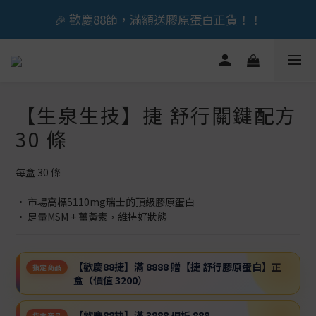
🎉 歡慶88節，滿額送膠原蛋白正貨！！
立即加入會員享『300元』購物金
🎉 歡慶88節，滿額送膠原蛋白正貨！！
【生泉生技】捷 舒行關鍵配方
30 條
每盒 30 條
• 市場高標5110mg瑞士的頂級膠原蛋白
• 足量MSM + 薑黃素，維持好狀態
【歡慶88捷】滿 8888 贈【捷 舒行膠原蛋白】正
指定商品
盒（價值 3200）
【歡慶88捷】滿 3888 現折 888
指定商品