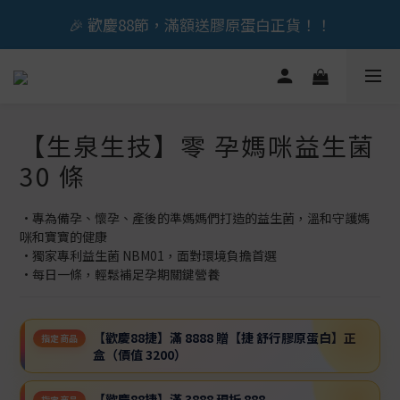
🎉 歡慶88節，滿額送膠原蛋白正貨！！
🎉 歡慶88節，滿額送膠原蛋白正貨！！
立即加入會員享『300元』購物金
🎉 歡慶88節，滿額送膠原蛋白正貨！！
【生泉生技】零 孕媽咪益生菌
30 條
•專為備孕、懷孕、產後的準媽媽們打造的益生菌，溫和守護媽
咪和寶寶的健康
•獨家專利益生菌 NBM01，面對環境負擔首選
•每日一條，輕鬆補足孕期關鍵營養
【歡慶88捷】滿 8888 贈【捷 舒行膠原蛋白】正
指定商品
盒（價值 3200）
【歡慶88捷】滿 3888 現折 888
指定商品