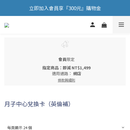
🎉 歡慶88節，滿額送膠原蛋白正貨！！
立即加入會員享『300元』購物金
🎉 歡慶88節，滿額送膠原蛋白正貨！！
會員
限定
指定商品：即減 NT$1,499
適用通路：
網店
條款與細則
月子中心兌換卡（英倫補）
每頁顯示 24 個